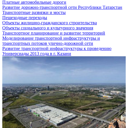
Платные автомобильные дороги
Развитие дорожно-транспортной сети Республики Татарстан
Транспортные развязки и мосты
Пешеходные переходы
Объекты жилищно-гражданского строительства
Объекты социального и культурного значения
Транспортное планирование и развитие территорий
Моделирование транспортной инфраструктуры и
транспортных потоков улично-дорожной сети
Развитие транспортной инфраструктуры к проведению
Универсиады 2013 года в г. Казани