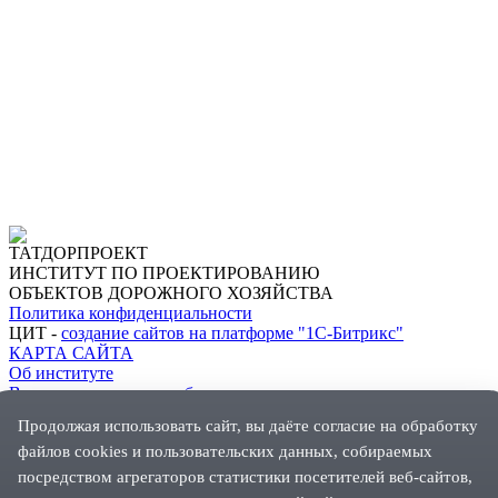
ТАТДОРПРОЕКТ
ИНСТИТУТ ПО ПРОЕКТИРОВАНИЮ
ОБЪЕКТОВ ДОРОЖНОГО ХОЗЯЙСТВА
Политика конфиденциальности
ЦИТ -
создание сайтов на платформе "1С-Битрикс"
КАРТА САЙТА
Об институте
Виды выполняемых работ
Заказчики
Продолжая использовать сайт, вы даёте согласие на обработку
Проекты
файлов cookies и пользовательских данных, собираемых
Новости
Руководство
посредством агрегаторов статистики посетителей веб-сайтов,
Контакты